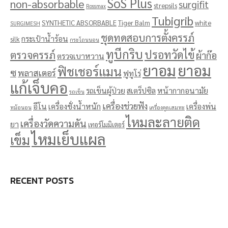
SoS Plus
non-absorbable
surgifit
strepsils
Rossmax
Tubigrib
SYNTHETIC ABSORBABLE
Tiger Balm
white
SURGIMESH
ชุดทดสอบการตั้งครรภ์
กระเป๋าน้ำร้อน
silk
กระโถนนอน
ทูบีกริบ
ปรอทวัดไข้
ตรวจครรภ์
ผ้าก๊อ
ตรวจเบาหวาน
ยาอม
ยาอม
ฟิชเชอร์แมน
ซ
พลาสเตอร์
ฟูทูโร่
แก้เจ็บคอ
รถเข็นผู้ป่วย
สเตร็ปซิล
หน้ากากอนามัย
รถเข็น
เครื่องช่วยฟัง
อีโน
เครื่องชั่งน้ำหนัก
เครื่องพ่น
หม้อนอน
เครื่องดูดเสมหะ
ไหมละลายติด
เครื่องวัดความดัน
ยา
เทอร์โมมิเตอร์
ไหมเย็บแผล
เข็ม
RECENT POSTS