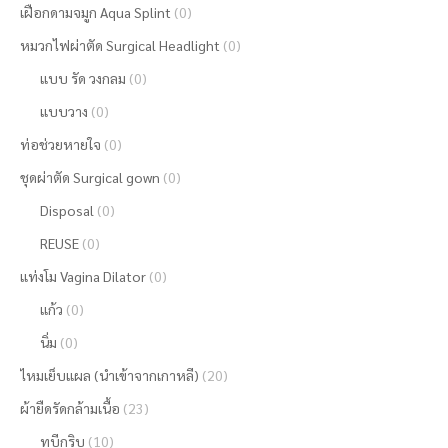
เฝือกดามจมูก Aqua Splint
(0)
หมวกไฟผ่าตัด Surgical Headlight
(0)
แบบ รัด วงกลม
(0)
แบบวาง
(0)
ท่อช่วยหายใจ
(0)
ชุดผ่าตัด Surgical gown
(0)
Disposal
(0)
REUSE
(0)
แท่งโม Vagina Dilator
(0)
แก้ว
(0)
นิ่ม
(0)
ไหมเย็บแผล (นำเข้าจากเกาหลี)
(20)
ผ้ายืดรัดกล้ามเนื้อ
(23)
ทูบีกริบ
(10)