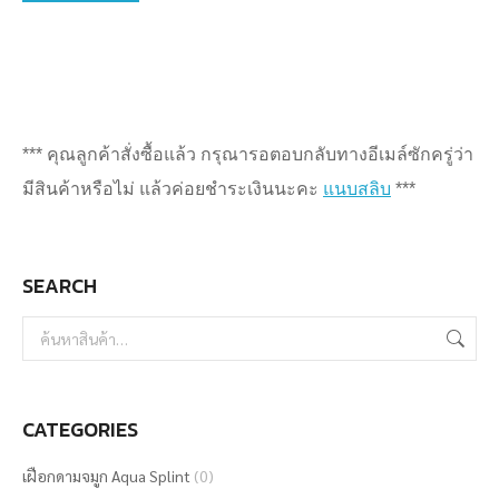
product
has
multiple
variants.
The
*** คุณลูกค้าสั่งซื้อแล้ว กรุณารอตอบกลับทางอีเมล์ซักครู่ว่า
options
มีสินค้าหรือไม่ แล้วค่อยชำระเงินนะคะ
แนบสลิบ
***
may
be
SEARCH
chosen
on
the
product
CATEGORIES
page
เฝือกดามจมูก Aqua Splint
(0)