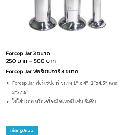
Forcep Jar 3 ขนาด
Price
250
บาท
–
500
บาท
range:
250
Forcep Jar ฟอร์เซปจาร์ 3 ขนาด
บาท
through
Forcep Jar ฟอร์เซปจาร์ ขนาด
1″ x 4″
,
2″x4.5″
และ
500
บาท
2″x7.5″
ใช่ใส่ปรอท หรือเครื่องมือแพทยื เช่น คีมคีบ
This
เลือกรูปแบบ