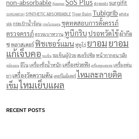
SoS Plus
non-absorbable
surgifit
strepsils
Rossmax
Tubigrib
SYNTHETIC ABSORBABLE
Tiger Balm
white
SURGIMESH
ชุดทดสอบการตั้งครรภ์
กระเป๋าน้ำร้อน
silk
กระโถนนอน
ทูบีกริบ
ปรอทวัดไข้
ตรวจครรภ์
ผ้าก๊อ
ตรวจเบาหวาน
ยาอม
ยาอม
ฟิชเชอร์แมน
ซ
พลาสเตอร์
ฟูทูโร่
แก้เจ็บคอ
รถเข็นผู้ป่วย
สเตร็ปซิล
หน้ากากอนามัย
รถเข็น
เครื่องช่วยฟัง
อีโน
เครื่องชั่งน้ำหนัก
เครื่องพ่น
หม้อนอน
เครื่องดูดเสมหะ
ไหมละลายติด
เครื่องวัดความดัน
ยา
เทอร์โมมิเตอร์
ไหมเย็บแผล
เข็ม
RECENT POSTS