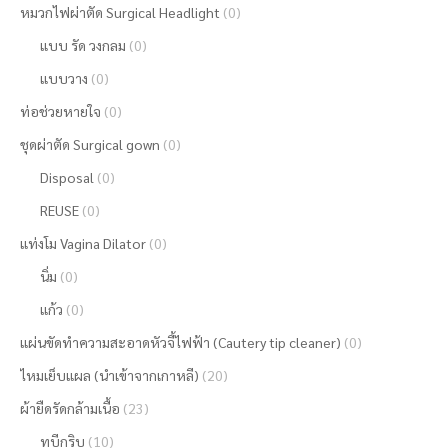
หมวกไฟผ่าตัด Surgical Headlight
(0)
แบบ รัด วงกลม
(0)
แบบวาง
(0)
ท่อช่วยหายใจ
(0)
ชุดผ่าตัด Surgical gown
(0)
Disposal
(0)
REUSE
(0)
แท่งโม Vagina Dilator
(0)
นิ่ม
(0)
แก้ว
(0)
แผ่นขัดทำความสะอาดหัวจี้ไฟฟ้า (Cautery tip cleaner)
(0)
ไหมเย็บแผล (นำเข้าจากเกาหลี)
(20)
ผ้ายืดรัดกล้ามเนื้อ
(23)
ทูบีกริบ
(10)