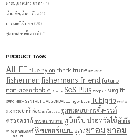
ยาดม,ยาหม่อง,ยาทา
(7)
น้ำเกลือ,น้ำยา,อีโน
(6)
ยาอมแก้เจ็บคอ
(20)
ชุดทดสอบตั้งครรภ์
(7)
PRODUCT TAGS
AILEE
blue nylon
check tru
eno
Difflam
fisherman
fishermans friend
futuro
SoS Plus
non-absorbable
surgifit
strepsils
Rossmax
Tubigrib
SYNTHETIC ABSORBABLE
Tiger Balm
white
SURGIMESH
ชุดทดสอบการตั้งครรภ์
กระเป๋าน้ำร้อน
silk
กระโถนนอน
ทูบีกริบ
ปรอทวัดไข้
ตรวจครรภ์
ผ้าก๊อ
ตรวจเบาหวาน
ยาอม
ยาอม
ฟิชเชอร์แมน
ซ
พลาสเตอร์
ฟูทูโร่