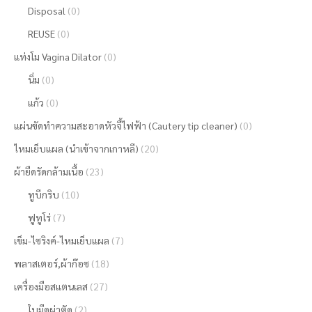
Disposal
(0)
REUSE
(0)
แท่งโม Vagina Dilator
(0)
นิ่ม
(0)
แก้ว
(0)
แผ่นขัดทำความสะอาดหัวจี้ไฟฟ้า (Cautery tip cleaner)
(0)
ไหมเย็บแผล (นำเข้าจากเกาหลี)
(20)
ผ้ายืดรัดกล้ามเนื้อ
(23)
ทูบีกริบ
(10)
ฟูทูโร่
(7)
เข็ม-ไซริงค์-ไหมเย็บแผล
(7)
พลาสเตอร์,ผ้าก๊อซ
(18)
เครื่องมือสแตนเลส
(27)
ใบมีดผ่าตัด
(2)