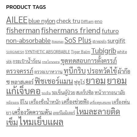
PRODUCT TAGS
AILEE
blue nylon
check tru
eno
Difflam
fisherman
fishermans friend
futuro
SoS Plus
non-absorbable
surgifit
strepsils
Rossmax
Tubigrib
SYNTHETIC ABSORBABLE
Tiger Balm
white
SURGIMESH
ชุดทดสอบการตั้งครรภ์
กระเป๋าน้ำร้อน
silk
กระโถนนอน
ทูบีกริบ
ปรอทวัดไข้
ตรวจครรภ์
ผ้าก๊อ
ตรวจเบาหวาน
ยาอม
ยาอม
ฟิชเชอร์แมน
ซ
พลาสเตอร์
ฟูทูโร่
แก้เจ็บคอ
รถเข็นผู้ป่วย
สเตร็ปซิล
หน้ากากอนามัย
รถเข็น
เครื่องช่วยฟัง
อีโน
เครื่องชั่งน้ำหนัก
เครื่องพ่น
หม้อนอน
เครื่องดูดเสมหะ
ไหมละลายติด
เครื่องวัดความดัน
ยา
เทอร์โมมิเตอร์
ไหมเย็บแผล
เข็ม