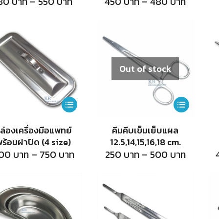
Price
Price
80
บาท
–
550
บาท
450
บาท
–
480
บาท
range:
range:
variants.
variants.
180
450
บาท
บาท
The
The
through
throug
550
480
options
options
บาท
บาท
may
may
Out of stock
be
be
chosen
chosen
on
on
This
This
the
the
product
product
ล่องเครื่องมือแพทย์
คีมคีบเข็มเย็บแผล
product
product
has
has
ร้อมฝาปิด (4 size)
12.5,14,15,16,18 cm.
page
page
multiple
multiple
Price
Price
00
บาท
–
750
บาท
250
บาท
–
500
บาท
range:
range:
variants.
variants.
400
250
บาท
บาท
The
The
through
throug
750
500
options
options
บาท
บาท
may
may