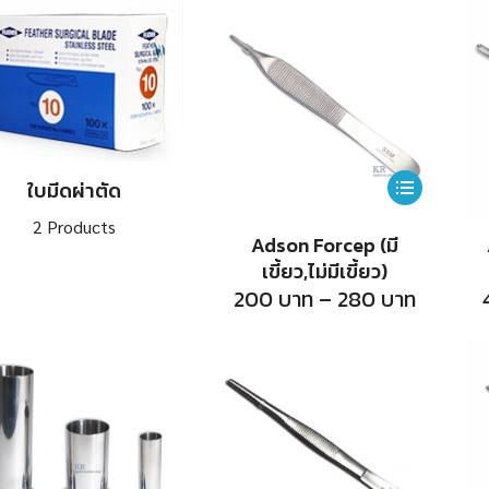
ใบมีดผ่าตัด
This
product
2 Products
Adson Forcep (มี
has
เขี้ยว,ไม่มีเขี้ยว)
multiple
Price
200
บาท
–
280
บาท
range:
variants.
200
บาท
The
throug
280
options
บาท
may
be