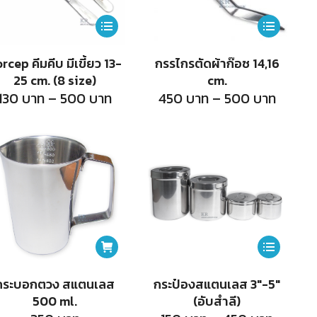
chosen
chosen
on
on
This
This
the
the
product
product
rcep คีมคีบ มีเขี้ยว 13-
กรรไกรตัดผ้าก๊อซ 14,16
product
product
has
has
25 cm. (8 size)
cm.
page
page
multiple
multiple
Price
Price
130
บาท
–
500
บาท
450
บาท
–
500
บาท
range:
range:
variants.
variants.
130
450
บาท
บาท
The
The
h
through
throu
500
500
options
options
บาท
บาท
may
may
be
be
chosen
chosen
on
on
This
the
the
product
กระบอกตวง สแตนเลส
กระป๋องสแตนเลส 3″-5″
product
product
has
500 ml.
(อับสำลี)
page
page
multiple