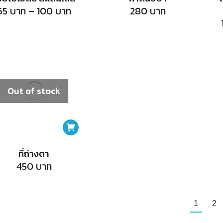
product
product
has
Price
65
บาท
–
100
บาท
280
บาท
range:
page
page
multiple
65
บาท
variants.
through
100
The
บาท
options
may
Out of stock
be
chosen
on
the
ที่ถ่างตา
product
450
บาท
page
1
2