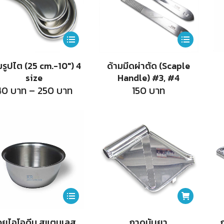
be
be
chosen
chosen
on
on
This
This
the
the
product
product
รูปไต (25 cm.-10″) 4
ด้ามมีดผ่าตัด (Scaple
product
product
has
has
size
Handle) #3, #4
page
page
multiple
multiple
Price
40
บาท
–
250
บาท
150
บาท
range:
variants.
variants.
40
บาท
The
The
through
250
options
options
บาท
may
may
be
be
chosen
chosen
on
on
This
the
the
product
้วยไอโอดีน สแตนเลส
ถาดนับยา