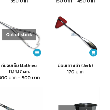
Price
350
บาท
150
บาท
–
450
บาท
range:
variants.
150
บาท
The
h
throug
450
options
บาท
may
Out of stock
be
chosen
on
This
the
product
คีมจับเข็ม Mathieu
ฆ้อนเคาะเข่า (Jerk)
product
has
11,14,17 cm.
170
บาท
page
multiple
Price
400
บาท
–
500
บาท
range:
variants.
400
บาท
The
h
through
500
options
บาท
may