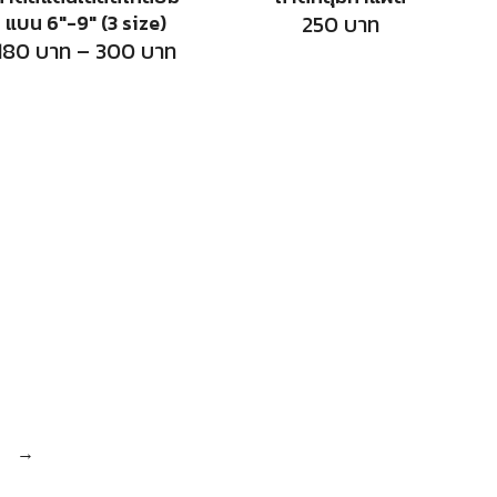
has
แบน 6″-9″ (3 size)
250
บาท
multiple
Price
180
บาท
–
300
บาท
range:
variants.
180
บาท
The
through
300
options
บาท
may
be
chosen
on
the
product
page
→