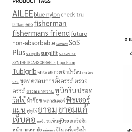
PRODUCT TAGS
AILEE
blue nylon
check tru
fisherman
eno
Difflam
fishermans friend
futuro
ชาม
SoS
non-absorbable
Rossmax
Plus
surgifit
strepsils
SURGIMESH
SYNTHETIC ABSORBABLE
Tiger Balm
Tubigrib
กระเป๋าน้ำร้อน
white silk
กระโถน
ชุดทดสอบการตั้งครรภ์
ตรวจ
นอน
ทูบีกริบ
ปรอท
ครรภ์
ตรวจเบาหวาน
ฟิชเชอร์
วัดไข้
ผ้าก๊อซ
พลาสเตอร์
ยาอม
ยาอมแก้
แมน
ฟูทูโร่
เจ็บคอ
รถเข็นผู้ป่วย
สเตร็ปซิล
รถเข็น
หน้ากากอนามัย
อีโน
เครื่องชั่งน้ำ
ถ
หม้อนอน