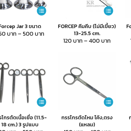
chosen
on
This
This
the
product
product
Forcep Jar 3 ขนาด
FORCEP คีมคีบ (ไม่มีเขี้ยว)
Fo
product
has
has
Price
50
บาท
–
500
บาท
13-25.5 cm.
range:
page
multiple
multiple
Price
120
บาท
–
400
บาท
250
range:
บาท
variants.
variants.
120
through
บาท
500
The
The
throug
บาท
400
options
options
บาท
may
may
be
be
chosen
chosen
on
on
This
This
the
the
product
product
ไกรตัดเนื้อเยื่อ (11.5-
กรรไกรตัดไหม โค้ง,ตรง
product
product
has
has
18 cm.) 3 รูปแบบ
(แหลม)
page
page
multiple
multiple