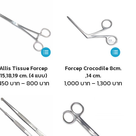
This
This
product
product
Allis Tissue Forcep
Forcep Crocodile 8cm.
has
has
15,18,19 cm. (4 แบบ)
,14 cm.
multiple
multiple
Price
Price
450
บาท
–
800
บาท
1,000
บาท
–
1,300
บาท
range:
range
variants.
variants.
450
1,00
บาท
บาท
The
The
h
through
thro
800
1,300
options
options
บาท
บาท
may
may
be
be