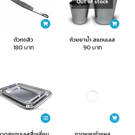
Out of stock
be
chosen
on
the
ตัวกดสิว
ถ้วยยาน้ำ สแตนเลส
product
180
บาท
90
บาท
page
This
product
ถาดสแตนเลสสี่เหลี่ยม
ถาดหลุมทำแผล