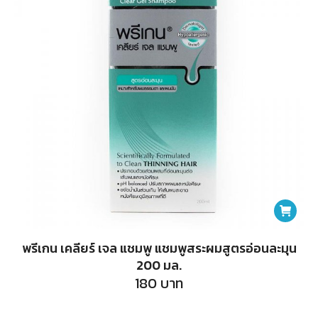
may
be
chosen
on
the
product
page
พรีเกน เคลียร์ เจล แชมพู แชมพูสระผมสูตรอ่อนละมุน
200 มล.
180
บาท