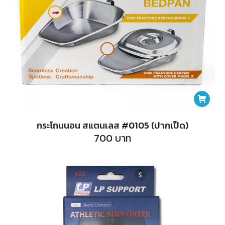
กระโถนนอน สแตนเลส #0105 (ปากเป็ด)
700
บาท