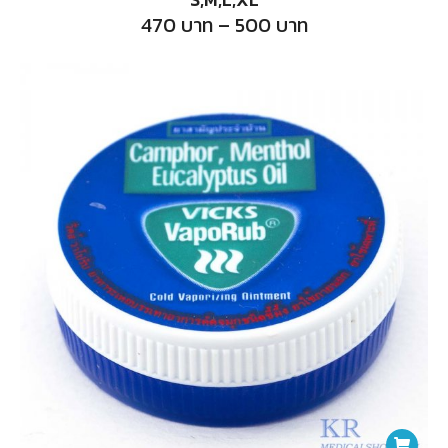
multiple
Price
470
บาท
–
500
บาท
range:
variants.
470
บาท
The
through
500
options
บาท
may
be
chosen
on
the
product
page