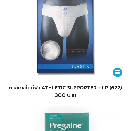
This
product
กางเกงในกีฬา ATHLETIC SUPPORTER – LP (622)
has
300
บาท
multiple
variants.
The
options