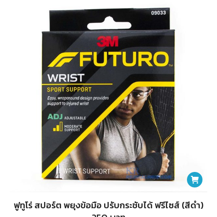
ฟูทูโร่ สปอร์ต พยุงข้อมือ ปรับกระชับได้ ฟรีไซส์ (สีดำ)