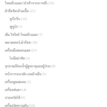
ไหมเย็บแผล (นำเข้าจากเกาหลี)
(20)
ผ้ายืดรัดกล้ามเนื้อ
(23)
ทูบีกริบ
(10)
ฟูทูโร่
(7)
เข็ม-ไซริงค์-ไหมเย็บแผล
(7)
พลาสเตอร์,ผ้าก๊อซ
(18)
เครื่องมือสแตนเลส
(27)
ใบมีดผ่าตัด
(2)
อุปกรณ์ห้องน้ำผู้สูงอายุและผู้ป่วย
(8)
หน้ากากอนามัย-เจลล้างมือ
(5)
เครื่องดูดเสมหะ
(2)
เครื่องพ่นยา
(4)
ปรอทวัดไข้
(9)
เครื่องวัดความดัน
(10)