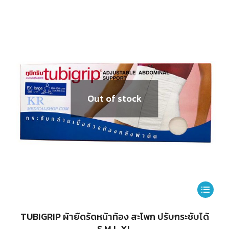
The
options
may
be
chosen
on
Out of stock
the
product
page
This
product
TUBIGRIP ผ้ายืดรัดหน้าท้อง สะโพก ปรับกระชับได้
has
S,M,L,XL