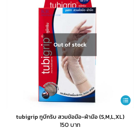
may
be
chosen
on
Out of stock
the
product
page
This
product
tubigrip ทูบีกริบ สวมข้อมือ-ฝ่ามือ (S,M,L,XL)
has
150
บาท
multiple
variants.