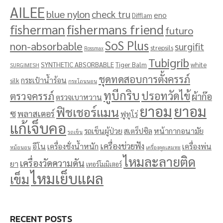
AILEE
blue nylon
check tru
eno
Difflam
fisherman
fishermans friend
futuro
SoS Plus
non-absorbable
surgifit
strepsils
Rossmax
Tubigrib
SYNTHETIC ABSORBABLE
Tiger Balm
white
SURGIMESH
ชุดทดสอบการตั้งครรภ์
กระเป๋าน้ำร้อน
silk
กระโถนนอน
ทูบีกริบ
ปรอทวัดไข้
ตรวจครรภ์
ผ้าก๊อ
ตรวจเบาหวาน
ยาอม
ยาอม
ฟิชเชอร์แมน
ซ
พลาสเตอร์
ฟูทูโร่
แก้เจ็บคอ
รถเข็นผู้ป่วย
สเตร็ปซิล
หน้ากากอนามัย
รถเข็น
เครื่องช่วยฟัง
อีโน
เครื่องชั่งน้ำหนัก
เครื่องพ่น
หม้อนอน
เครื่องดูดเสมหะ
ไหมละลายติด
เครื่องวัดความดัน
ยา
เทอร์โมมิเตอร์
ไหมเย็บแผล
เข็ม
RECENT POSTS