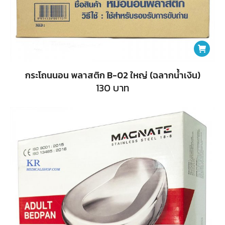
กระโถนนอน พลาสติก B-02 ใหญ่ (ฉลากน้ำเงิน)
130
บาท