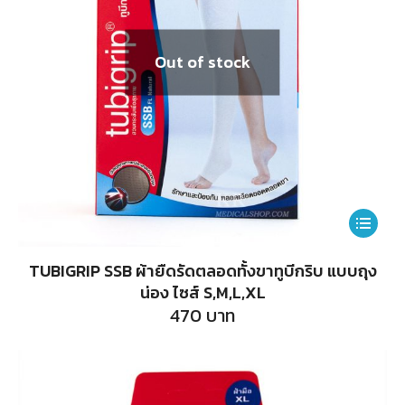
Out of stock
This
product
TUBIGRIP SSB ผ้ายืดรัดตลอดทั้งขาทูบีกริบ แบบถุง
has
น่อง ไซส์ S,M,L,XL
multiple
470
บาท
variants.
The
options