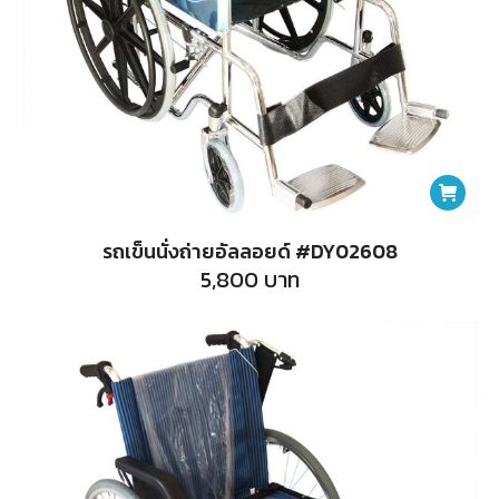
รถเข็นนั่งถ่ายอัลลอยด์ #DY02608
5,800
บาท