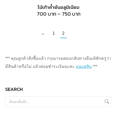
product
ไม้เท้าค้ำยันอลูมิเนียม
has
Price
700
บาท
–
750
บาท
range:
multiple
700
บาท
variants.
through
750
←
1
2
The
บาท
options
may
be
*** คุณลูกค้าสั่งซื้อแล้ว กรุณารอตอบกลับทางอีเมล์ซักครู่ว่า
chosen
มีสินค้าหรือไม่ แล้วค่อยชำระเงินนะคะ
แนบสลิบ
***
on
the
SEARCH
product
page