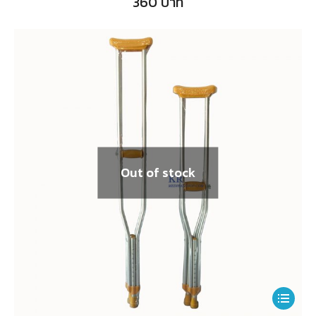
360
บาท
Out of stock
This