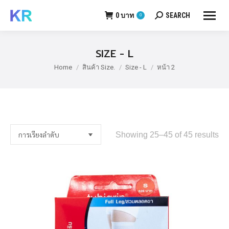
0
บาท
SEARCH
0
Search:
SIZE - L
Home
สินค้า Size.
Size - L
หน้า 2
You are here:
Showing 25–45 of 45 results